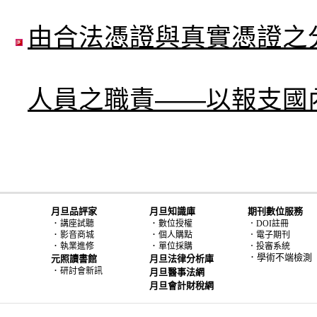
由合法憑證與真實憑證之
人員之職責——以報支國
月旦品評家
月旦知識庫
期刊數位服務
．
．
講座試聽
數位授權
．DOI註冊
．
．
影音商城
個人購點
．電子期刊
．
．
執業進修
單位採購
．投審系統
．學術不端檢測
元照讀書館
月旦法律分析庫
．
研討會新訊
月旦醫事法網
月旦會計財稅網