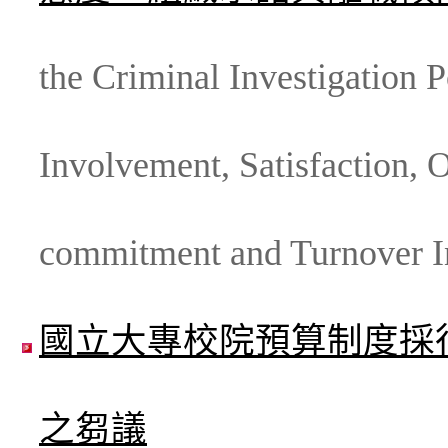
the Criminal Investigation P
Involvement, Satisfaction, 
commitment and Turnover I
國立大專校院預算制度採
之芻議