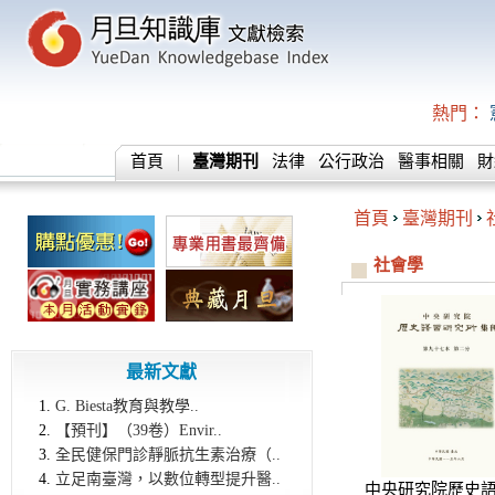
熱門：
首頁
臺灣期刊
法律
公行政治
醫事相關
財
首頁
臺灣期刊
社會學
最新文獻
G. Biesta教育與教學..
【預刊】（39卷）Envir..
全民健保門診靜脈抗生素治療（..
立足南臺灣，以數位轉型提升醫..
中央研究院歷史