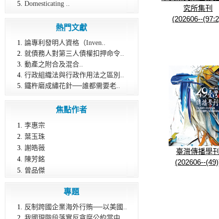
Domesticating ..
究所集刊
(202606--(97:2
熱門文獻
論專利發明人資格（Inven..
就債務人對第三人債權扣押命令..
動產之附合及混合..
行政組織法與行政作用法之區別..
鐵杵磨成繡花針──誰都需要老..
焦點作者
李惠宗
葉玉珠
謝皓薇
臺灣傳播學
陳芳銘
(202606--(49)
曾品傑
專題
反制跨國企業海外行賄──以美國..
我國現階段落實反貪腐公約當中..