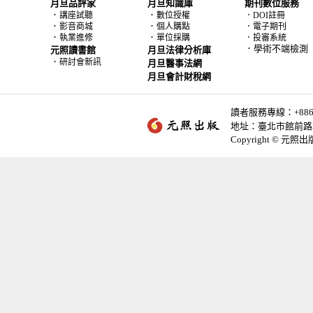
月旦品評家
月旦知識庫
期刊數位服務
．
．
講座試聽
數位授權
．DOI註冊
．
．
影音商城
個人購點
．電子期刊
．
．
執業進修
單位採購
．投審系統
．學術不端檢測
元照讀書館
月旦法律分析庫
．
研討會新訊
月旦醫事法網
月旦會計財稅網
讀者服務專線：+886-2-
地址：臺北市館前路2
Copyright © 元照出