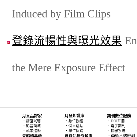
Induced by Film Clips
登錄流暢性與曝光效果
En
the Mere Exposure Effect
月旦品評家
月旦知識庫
期刊數位服務
．
．
講座試聽
數位授權
．DOI註冊
．
．
影音商城
個人購點
．電子期刊
．
．
執業進修
單位採購
．投審系統
．學術不端檢測
元照讀書館
月旦法律分析庫