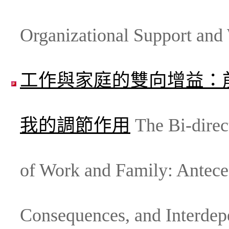
Organizational Support and
工作與家庭的雙向增益：
我的調節作用
The Bi-direc
of Work and Family: Antece
Consequences, and Interdepe