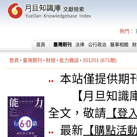
熱門：
首頁
臺灣期刊
法律
公行政治
醫事相關
財
首頁
臺灣期刊
財經
能力雜誌
201201 (671期)
本站僅提供期
【月旦知識庫
全文，敬請
【登
最新
【購點活