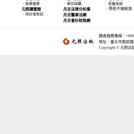
．
．
執業進修
單位採購
．投審系統
．學術不端檢測
元照讀書館
月旦法律分析庫
．
研討會新訊
月旦醫事法網
月旦會計財稅網
讀者服務專線：+886-2-
地址：臺北市館前路2
Copyright © 元照出