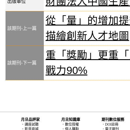
財團法人中國生產
出版單位
從「量」的增加提
該期刊-上一篇
描繪創新人才地圖
重「獎勵」更重「
該期刊-下一篇
戰力90%
月旦品評家
月旦知識庫
期刊數位服務
．
．
講座試聽
數位授權
．DOI註冊
．
．
影音商城
個人購點
．電子期刊