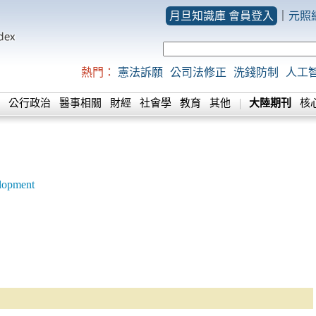
月旦知識庫 會員登入
｜
元照
熱門：
憲法訴願
公司法修正
洗錢防制
人工
公行政治
醫事相關
財經
社會學
教育
其他
大陸期刊
核
lopment