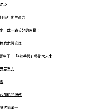
逆境
打造行動生產力
水 載一路美好的願景！
適應危機管理
也賣車了！「4輪手機」移動大未來
昇競爭力
衷
台灣精品服務
誰該排第一