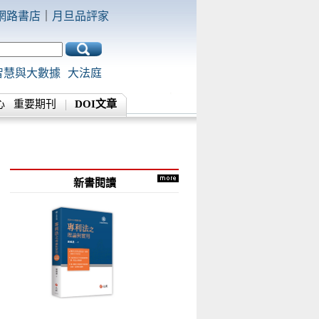
網路書店
｜
月旦品評家
智慧與大數據
大法庭
心
重要期刊
DOI文章
新書閱讀