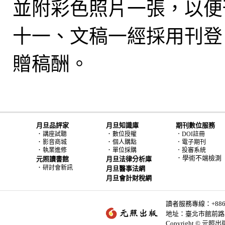
並附彩色照片一張，以便
十一、文稿一經採用刊登
贈稿酬。
月旦品評家
月旦知識庫
期刊數位服務
．
．
講座試聽
數位授權
．DOI註冊
．
．
影音商城
個人購點
．電子期刊
．
．
執業進修
單位採購
．投審系統
．學術不端檢測
元照讀書館
月旦法律分析庫
．
研討會新訊
月旦醫事法網
月旦會計財稅網
讀者服務專線：+886-2-
地址：臺北市館前路2
Copyright © 元照出