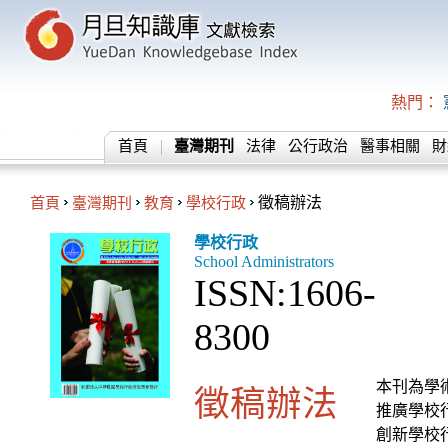
熱門：
首頁
臺灣期刊
法律
公行政治
醫事相關
財
首頁
臺灣期刊
教育
學校行政
徵稿辦法
學校行政
School Administrators
ISSN:1606-
8300
本刊為學
徵稿辦法
推廣學校
創新學校