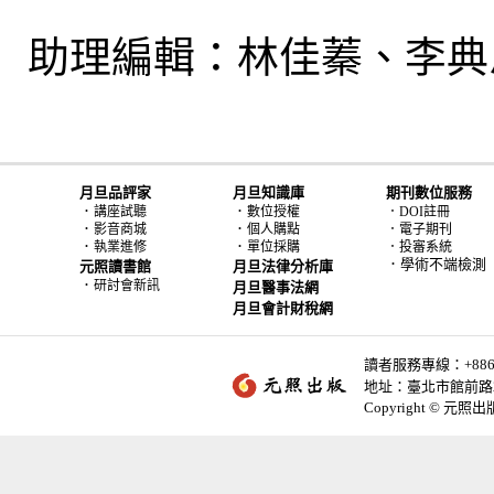
助理編輯：林佳蓁、李典
月旦品評家
月旦知識庫
期刊數位服務
．
．
講座試聽
數位授權
．DOI註冊
．
．
影音商城
個人購點
．電子期刊
．
．
執業進修
單位採購
．投審系統
．學術不端檢測
元照讀書館
月旦法律分析庫
．
研討會新訊
月旦醫事法網
月旦會計財稅網
讀者服務專線：+886-2-
地址：臺北市館前路2
Copyright © 元照出