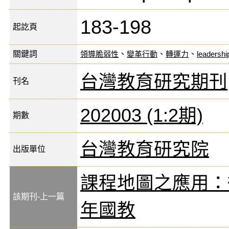
183-198
起訖頁
關鍵詞
領導脆弱性
、
變革行動
、
轉運力
、
leadership
台灣教育研究期刊
刊名
202003 (1:2期)
期數
台灣教育研究院
出版單位
課程地圖之應用：
該期刊-上一篇
年國教