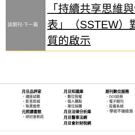
「持續共享思維與
表」（SSTEW
該期刊-下一篇
質的啟示
月旦品評家
月旦知識庫
期刊數位服務
．
．
講座試聽
數位授權
．DOI註冊
．
．
影音商城
個人購點
．電子期刊
．
．
執業進修
單位採購
．投審系統
．學術不端檢測
元照讀書館
月旦法律分析庫
．
研討會新訊
月旦醫事法網
月旦會計財稅網