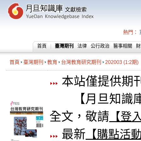
熱門：
首頁
臺灣期刊
法律
公行政治
醫事相關
財
首頁
臺灣期刊
教育
台灣教育研究期刊
202003 (1:2期)
本站僅提供期
【月旦知識庫
全文，敬請
【登
最新
【購點活