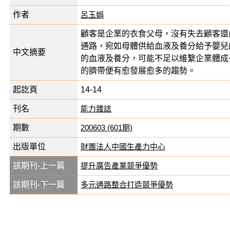
作者
呂玉娟
顧客是企業的衣食父母，沒有失去顧客還
通路，宛如母體供給血液及養分給予嬰兒
中文摘要
的血液及養分，可能不足以維繫企業體成
的臍帶便有愈發展愈多的趨勢。
起訖頁
14-14
刊名
能力雜誌
期數
200603 (601期)
出版單位
財團法人中國生產力中心
該期刊-上一篇
提升廣告產業競爭優勢
該期刊-下一篇
多元通路整合打造競爭優勢