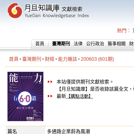
熱門：
首頁
臺灣期刊
法律
公行政治
醫事相關
財
首頁
臺灣期刊
財經
能力雜誌
200603 (601期)
本站僅提供期刊文獻檢索。
【月旦知識庫】是否收錄該篇全文，
最新
【購點活動】
篇名
多通路企業蔚為風潮