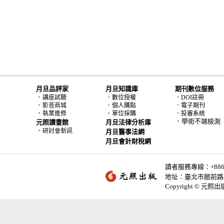
月旦品評家
月旦知識庫
期刊數位服務
．
．
講座試聽
數位授權
．DOI註冊
．
．
影音商城
個人購點
．電子期刊
．
．
執業進修
單位採購
．投審系統
．學術不端檢測
元照讀書館
月旦法律分析庫
．
研討會新訊
月旦醫事法網
月旦會計財稅網
讀者服務專線：+886-2-
地址：臺北市館前路2
Copyright © 元照出