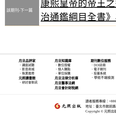
康熙皇帝的帝王之
該期刊-下一篇
治通鑑綱目全書》
月旦品評家
月旦知識庫
期刊數位服務
．
．
講座試聽
數位授權
．DOI註冊
．
．
影音商城
個人購點
．電子期刊
．
．
執業進修
單位採購
．投審系統
．學術不端檢測
元照讀書館
月旦法律分析庫
．
研討會新訊
月旦醫事法網
月旦會計財稅網
讀者服務專線：+886-2-
地址：臺北市館前路2
Copyright © 元照出