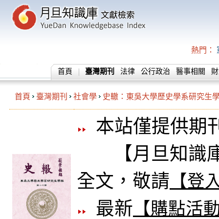
熱門：
首頁
臺灣期刊
法律
公行政治
醫事相關
財
首頁
臺灣期刊
社會學
史轍：東吳大學歷史學系研究生
本站僅提供期
【月旦知識庫
全文，敬請
【登
最新
【購點活