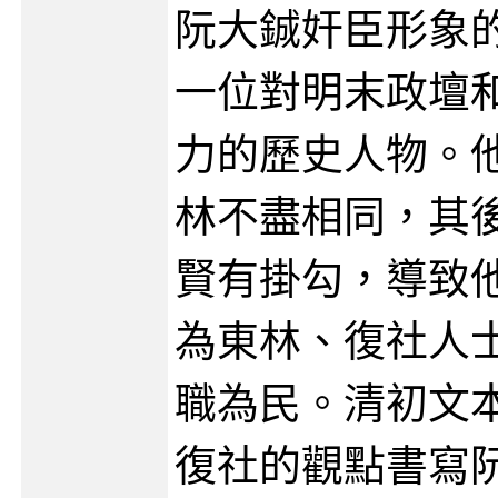
阮大鋮奸臣形象
一位對明末政壇
力的歷史人物。
林不盡相同，其
賢有掛勾，導致
為東林、復社人
職為民。清初文
復社的觀點書寫