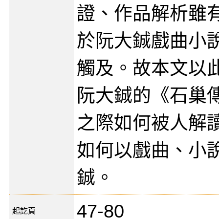
證、作品解析雖
於阮大鋮戲曲小
觸及。故本文以
阮大鋮的《石巢
之際如何被人解
如何以戲曲、小
鋮。
47-80
起訖頁