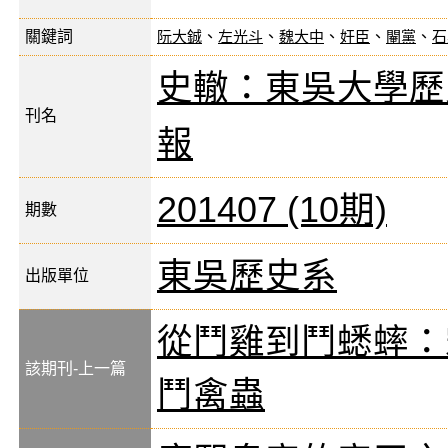
關鍵詞
阮大鋮
、
左光斗
、
魏大中
、
奸臣
、
閹黨
、
石
史轍：東吳大學歷
刊名
報
201407 (10期)
期數
東吳歷史系
出版單位
從鬥雞到鬥蟋蟀：
該期刊-上一篇
鬥禽蟲