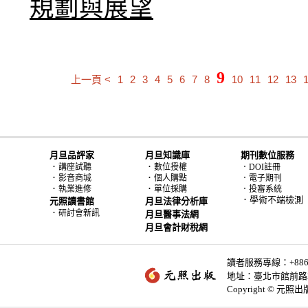
規劃與展望
9
上一頁 <
1
2
3
4
5
6
7
8
10
11
12
13
月旦品評家
月旦知識庫
期刊數位服務
．
．
講座試聽
數位授權
．DOI註冊
．
．
影音商城
個人購點
．電子期刊
．
．
執業進修
單位採購
．投審系統
．學術不端檢測
元照讀書館
月旦法律分析庫
．
研討會新訊
月旦醫事法網
月旦會計財稅網
讀者服務專線：+886-2-
地址：臺北市館前路2
Copyright © 元照出