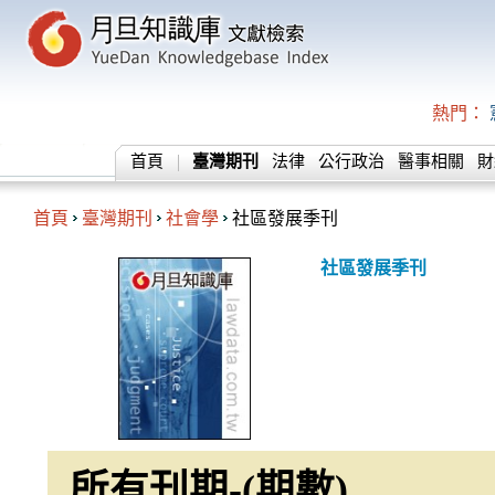
熱門：
首頁
臺灣期刊
法律
公行政治
醫事相關
財
首頁
臺灣期刊
社會學
社區發展季刊
社區發展季刊
所有刊期-(期數)