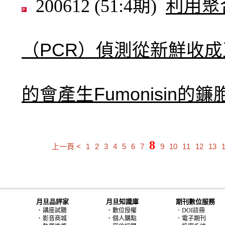
200612 (51:4期)
利用聚
（PCR）偵測從新鮮收
的會產生Fumonisin的
8
上一頁 <
1
2
3
4
5
6
7
9
10
11
12
13
月旦品評家
月旦知識庫
期刊數位服務
．
．
講座試聽
數位授權
．DOI註冊
．
．
影音商城
個人購點
．電子期刊