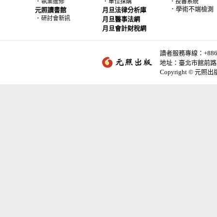
．
．
執業進修
單位採購
．投審系統
．學術不端檢測
元照讀書館
月旦法律分析庫
．
研討會新訊
月旦醫事法網
月旦會計財稅網
讀者服務專線：+886-2-
地址：臺北市館前路2
Copyright © 元照出