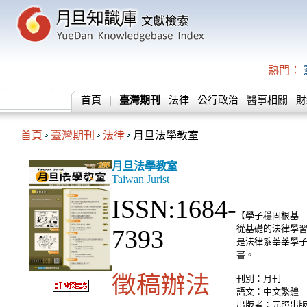
熱門：
首頁
臺灣期刊
法律
公行政治
醫事相關
財
首頁
臺灣期刊
法律
月旦法學教室
月旦法學教室
Taiwan Jurist
ISSN:1684-
【學子穩固根基
從基礎的法律學
7393
是法律系莘莘學
書。
徵稿辦法
刊別：月刊
語文：中文繁體
出版者：元照出