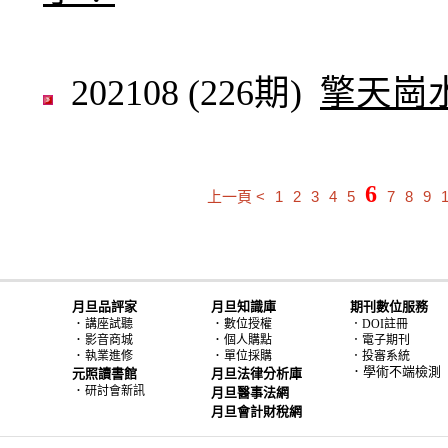
202108 (226期)
擎天崗
6
上一頁 <
1
2
3
4
5
7
8
9
月旦品評家
月旦知識庫
期刊數位服務
．
．
講座試聽
數位授權
．DOI註冊
．
．
影音商城
個人購點
．電子期刊
．
．
執業進修
單位採購
．投審系統
．學術不端檢測
元照讀書館
月旦法律分析庫
．
研討會新訊
月旦醫事法網
月旦會計財稅網