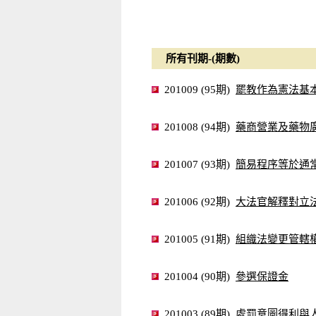
所有刊期-(期數)
罷教作為憲法基
201009 (95期)
藥商營業及藥物
201008 (94期)
簡易程序等於通
201007 (93期)
大法官解釋對立
201006 (92期)
組織法變更管轄
201005 (91期)
參選保證金
201004 (90期)
處罰意圖得利與人
201003 (89期)