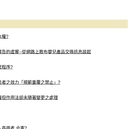
本權?
廣告的虛實--從網路上散布嬰兒產品交換訊息談起
常程序?
法者之效力「規範重覆之禁止」?
權但作用法卻未隨著變更之處理
姦宿者,合憲?