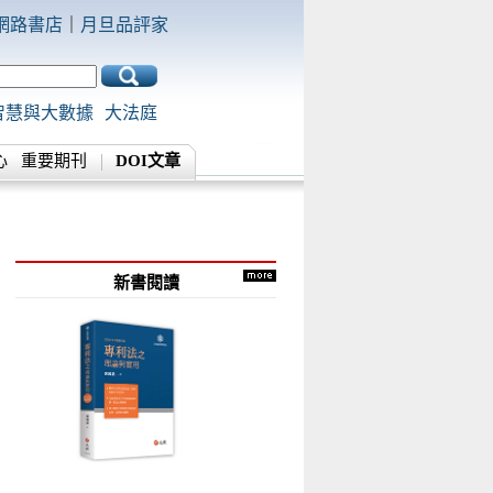
網路書店
｜
月旦品評家
智慧與大數據
大法庭
心
重要期刊
DOI文章
新書閱讀