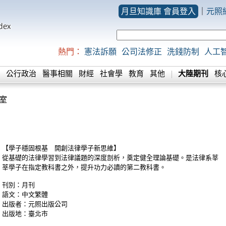
月旦知識庫 會員登入
｜
元照
熱門：
憲法訴願
公司法修正
洗錢防制
人工
公行政治
醫事相關
財經
社會學
教育
其他
大陸期刊
核
室
【學子穩固根基 開創法律學子新思維】
從基礎的法律學習到法律議題的深度剖析，奠定健全理論基礎。是法律系莘
莘學子在指定教科書之外，提升功力必讀的第二教科書。
刊別：月刊
語文：中文繁體
出版者：元照出版公司
出版地：臺北市