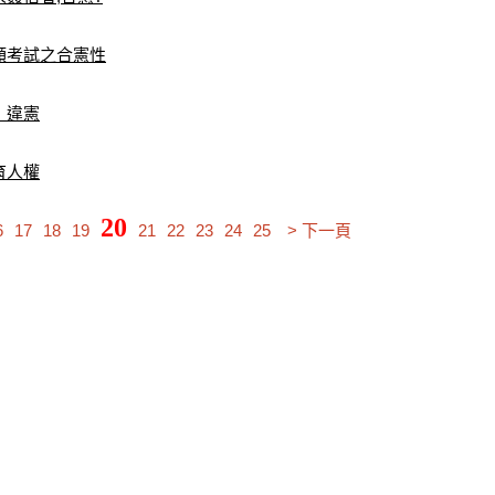
額考試之合憲性
」違憲
育人權
20
6
17
18
19
21
22
23
24
25
> 下一頁