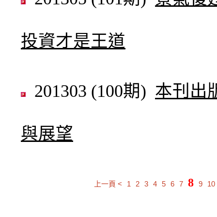
投資才是王道
201303 (100期)
本刊出
與展望
8
上一頁 <
1
2
3
4
5
6
7
9
10