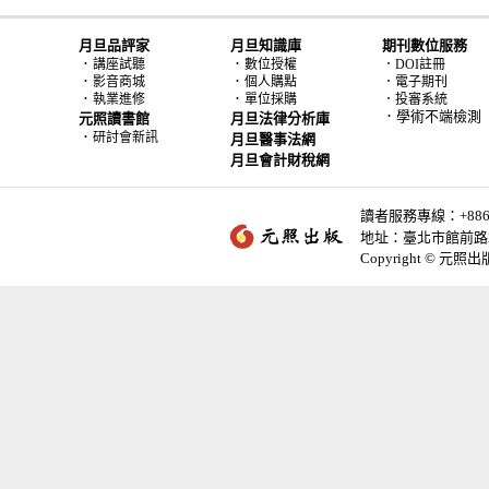
月旦品評家
月旦知識庫
期刊數位服務
．
．
講座試聽
數位授權
．DOI註冊
．
．
影音商城
個人購點
．電子期刊
．
．
執業進修
單位採購
．投審系統
．學術不端檢測
元照讀書館
月旦法律分析庫
．
研討會新訊
月旦醫事法網
月旦會計財稅網
讀者服務專線：+886-2-
地址：臺北市館前路2
Copyright © 元照出