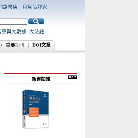
網路書店
｜
月旦品評家
智慧與大數據
大法庭
心
重要期刊
DOI文章
新書閱讀