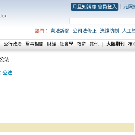
月旦知識庫 會員登入
｜
元照
熱門：
憲法訴願
公司法修正
洗錢防制
人工
公行政治
醫事相關
財經
社會學
教育
其他
大陸期刊
核
公法
：公法