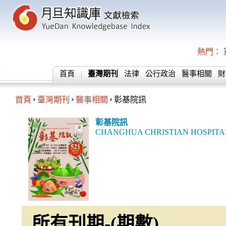
熱門：
首頁
臺灣期刊
法律
公行政治
醫事相關
財
首頁
臺灣期刊
醫事相關
彰基院訊
彰基院訊
CHANGHUA CHRISTIAN HOSPITA
所有刊期-(期數)