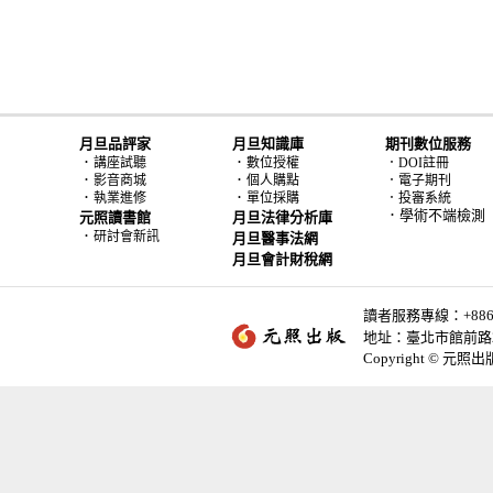
月旦品評家
月旦知識庫
期刊數位服務
．
．
講座試聽
數位授權
．DOI註冊
．
．
影音商城
個人購點
．電子期刊
．
．
執業進修
單位採購
．投審系統
．學術不端檢測
元照讀書館
月旦法律分析庫
．
研討會新訊
月旦醫事法網
月旦會計財稅網
讀者服務專線：+886-2-
地址：臺北市館前路2
Copyright © 元照出