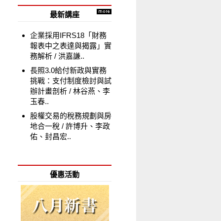
最新講座
企業採用IFRS18「財務
報表中之表達與揭露」實
務解析
洪嘉謙..
長照3.0給付新政與實務
挑戰：支付制度檢討與試
辦計畫剖析
林谷燕、李
玉春..
股權交易的稅務規劃與房
地合一稅
許博升、李政
佑、封昌宏..
優惠活動