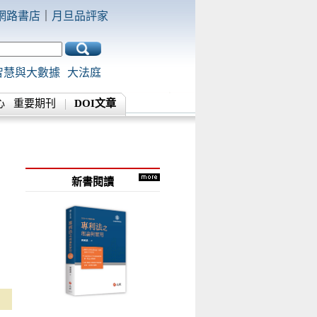
網路書店
｜
月旦品評家
智慧與大數據
大法庭
心
重要期刊
DOI文章
新書閱讀