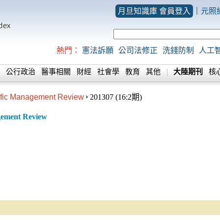
月旦知識庫 會員登入
｜
元照
熱門：
憲法訴願
公司法修正
洗錢防制
人工
公行政治
醫事相關
財經
社會學
教育
其他
大陸期刊
核
fic Management Review
201307 (16:2期)
gement Review