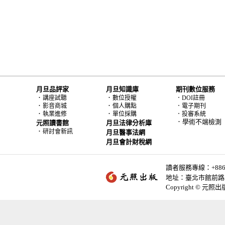
月旦品評家
月旦知識庫
期刊數位服務
．
．
講座試聽
數位授權
．DOI註冊
．
．
影音商城
個人購點
．電子期刊
．
．
執業進修
單位採購
．投審系統
．學術不端檢測
元照讀書館
月旦法律分析庫
．
研討會新訊
月旦醫事法網
月旦會計財稅網
讀者服務專線：+886-2-
地址：臺北市館前路2
Copyright © 元照出