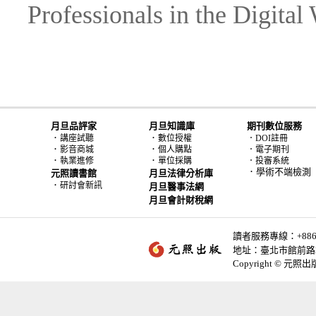
Professionals in the Digital
月旦品評家
月旦知識庫
期刊數位服務
．
．
講座試聽
數位授權
．DOI註冊
．
．
影音商城
個人購點
．電子期刊
．
．
執業進修
單位採購
．投審系統
．學術不端檢測
元照讀書館
月旦法律分析庫
．
研討會新訊
月旦醫事法網
月旦會計財稅網
讀者服務專線：+886-2-
地址：臺北市館前路2
Copyright © 元照出