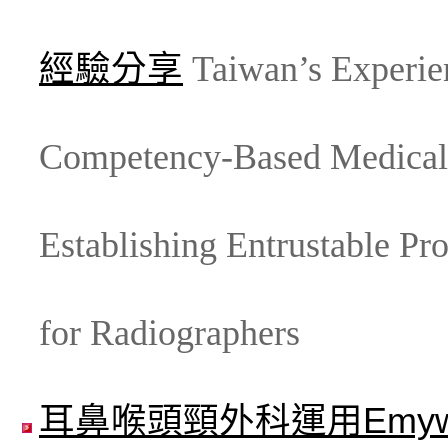
經驗分享
Taiwan’s Experie
Competency-Based Medical
Establishing Entrustable Pro
for Radiographers
耳鼻喉頭頸外科運用Emyw