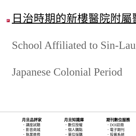
日治時期的新樓醫院附屬
School Affiliated to Sin-Lau
Japanese Colonial Period
月旦品評家
月旦知識庫
期刊數位服務
．
．
講座試聽
數位授權
．DOI註冊
．
．
影音商城
個人購點
．電子期刊
．
．
執業進修
單位採購
．投審系統