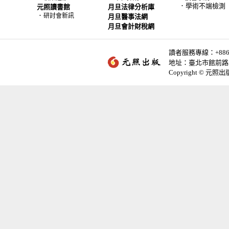
．學術不端檢測
元照讀書館
月旦法律分析庫
．
研討會新訊
月旦醫事法網
月旦會計財稅網
讀者服務專線：+886-2-
地址：臺北市館前路2
Copyright © 元照出