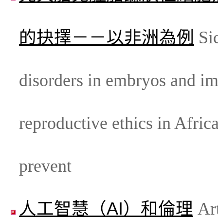
的抉擇－－以非洲為例
Sic
disorders in embryos and im
reproductive ethics in Afric
prevent
人工智慧（AI）和倫理
Art