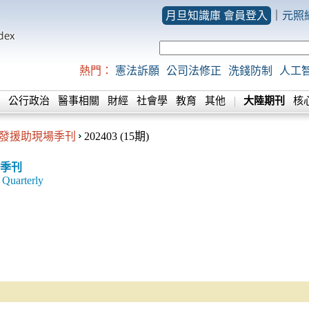
月旦知識庫 會員登入
｜
元照
熱門：
憲法訴願
公司法修正
洗錢防制
人工
公行政治
醫事相關
財經
社會學
教育
其他
大陸期刊
核
發援助現場季刊
202403 (15期)
季刊
Quarterly