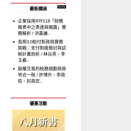
最新講座
企業採用IFRS18「財務
報表中之表達與揭露」實
務解析
洪嘉謙..
長照3.0給付新政與實務
挑戰：支付制度檢討與試
辦計畫剖析
林谷燕、李
玉春..
股權交易的稅務規劃與房
地合一稅
許博升、李政
佑、封昌宏..
優惠活動