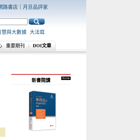
網路書店
｜
月旦品評家
智慧與大數據
大法庭
心
重要期刊
DOI文章
新書閱讀