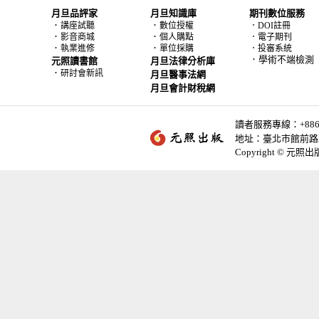
月旦品評家
月旦知識庫
期刊數位服務
．
．
講座試聽
數位授權
．DOI註冊
．
．
影音商城
個人購點
．電子期刊
．
．
執業進修
單位採購
．投審系統
．學術不端檢測
元照讀書館
月旦法律分析庫
．
研討會新訊
月旦醫事法網
月旦會計財稅網
讀者服務專線：+886-2-
地址：臺北市館前路2
Copyright © 元照出