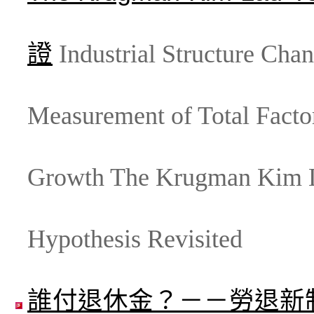
證
Industrial Structure Chan
Measurement of Total Factor
Growth The Krugman Kim 
Hypothesis Revisited
誰付退休金？－－勞退新