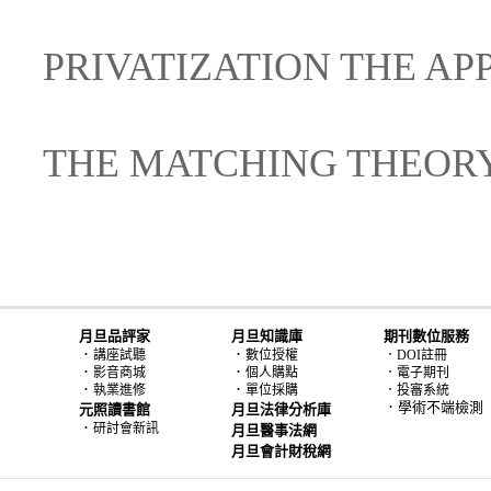
PRIVATIZATION THE AP
THE MATCHING THEOR
月旦品評家
月旦知識庫
期刊數位服務
．
．
講座試聽
數位授權
．DOI註冊
．
．
影音商城
個人購點
．電子期刊
．
．
執業進修
單位採購
．投審系統
．學術不端檢測
元照讀書館
月旦法律分析庫
．
研討會新訊
月旦醫事法網
月旦會計財稅網