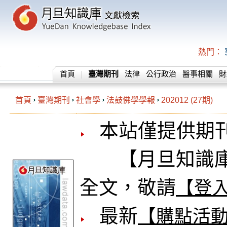
熱門：
首頁
臺灣期刊
法律
公行政治
醫事相關
財
首頁
臺灣期刊
社會學
法鼓佛學學報
202012 (27期)
本站僅提供期
【月旦知識庫
全文，敬請
【登
最新
【購點活