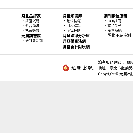
月旦品評家
月旦知識庫
期刊數位服務
．
．
講座試聽
數位授權
．DOI註冊
．
．
影音商城
個人購點
．電子期刊
．
．
執業進修
單位採購
．投審系統
．學術不端檢測
元照讀書館
月旦法律分析庫
．
研討會新訊
月旦醫事法網
月旦會計財稅網
讀者服務專線：+886-2-
地址：臺北市館前路2
Copyright © 元照出