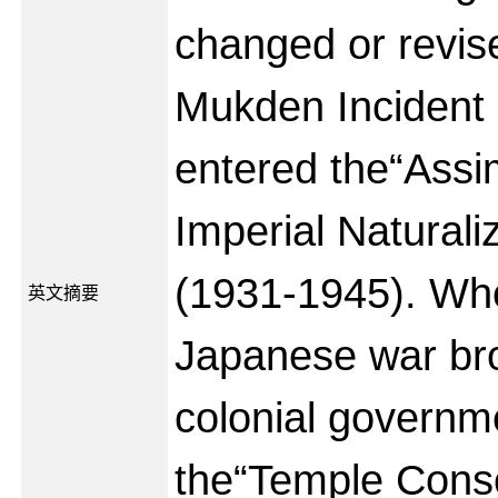
changed or revise
Mukden Incident 
entered the“Assi
Imperial Naturali
(1931-1945). Whe
英文摘要
Japanese war bro
colonial governm
the“Temple Conso