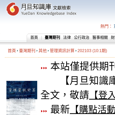
熱門：
首頁
臺灣期刊
法律
公行政治
醫事相關
財
首頁
臺灣期刊
其他
管理資訊計算
202103 (10:1期)
本站僅提供期
【月旦知識庫
全文，敬請
【登
最新
【購點活