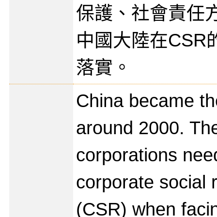
保護、社會責任
中國大陸在CSR
落實。
China became the
around 2000. The
corporations nee
corporate social r
(CSR) when facin