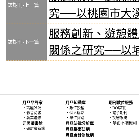
該期刊-上一篇
究──以桃園市大
服務創新、遊憩體
該期刊-下一篇
關係之研究──以
月旦品評家
月旦知識庫
期刊數位服務
．
．
講座試聽
數位授權
．DOI註冊
．
．
影音商城
個人購點
．電子期刊
．
．
執業進修
單位採購
．投審系統
．學術不端檢測
元照讀書館
月旦法律分析庫
．
研討會新訊
月旦醫事法網
月旦會計財稅網