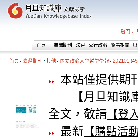
熱門：
首頁
臺灣期刊
法律
公行政治
醫事相關
財
首頁
臺灣期刊
其他
國立政治大學哲學學報
202101 (4
本站僅提供期
【月旦知識庫
全文，敬請
【登
最新
【購點活