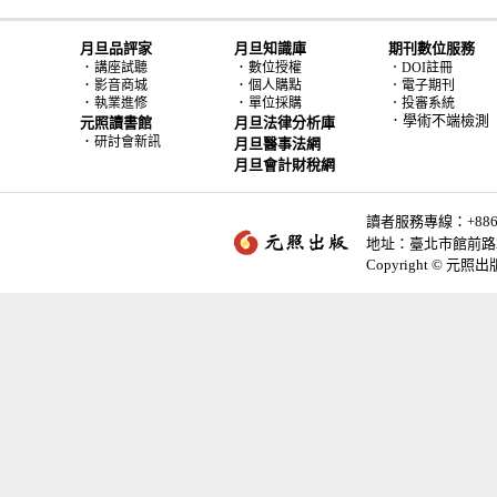
月旦品評家
月旦知識庫
期刊數位服務
．
．
講座試聽
數位授權
．DOI註冊
．
．
影音商城
個人購點
．電子期刊
．
．
執業進修
單位採購
．投審系統
．學術不端檢測
元照讀書館
月旦法律分析庫
．
研討會新訊
月旦醫事法網
月旦會計財稅網
讀者服務專線：+886-2-
地址：臺北市館前路2
Copyright © 元照出