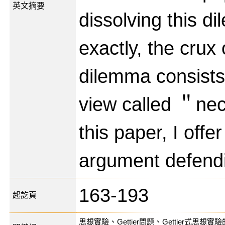
英文摘要
dissolving this 
exactly, the crux 
dilemma consists
view called ＂nec
this paper, I offe
argument defendi
163-193
起訖頁
思想實驗
、
Gettier問題
、
Gettier式思想實