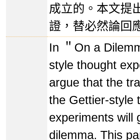
成立的。本文提
證，替必然論回
In ＂On a Dilemma
style thought ex
argue that the tr
the Gettier-style
experiments will g
dilemma. This pa