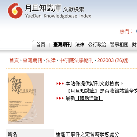
熱門：
首頁
臺灣期刊
法律
公行政治
醫事相關
財
首頁
臺灣期刊
法律
中研院法學期刊
202003 (26期)
本站僅提供期刊文獻檢索。
【月旦知識庫】是否收錄該篇全
最新
【購點活動】
篇名
論罷工事件之定暫時狀態處分