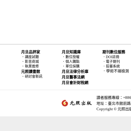
月旦品評家
月旦知識庫
期刊數位服務
．
．
講座試聽
數位授權
．DOI註冊
．
．
影音商城
個人購點
．電子期刊
．
．
執業進修
單位採購
．投審系統
．學術不端檢測
元照讀書館
月旦法律分析庫
．
研討會新訊
月旦醫事法網
月旦會計財稅網
讀者服務專線：+886-2-
地址：臺北市館前路2
Copyright © 元照出