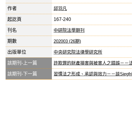
作者
邱羽凡
起訖頁
167-240
刊名
中研院法學期刊
期數
202003 (26期)
出版單位
中央研究院法律學研究所
該期刊-上一篇
詐欺罪的財產損害與被害人之錯誤－－
該期刊-下一篇
習慣法之形成、承認與效力－－談Siegfri