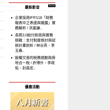
最新影音
企業採用IFRS18「財務
報表中之表達與揭露」實
務解析
洪嘉謙..
長照3.0給付新政與實務
挑戰：支付制度檢討與試
辦計畫剖析
林谷燕、李
玉春..
股權交易的稅務規劃與房
地合一稅
許博升、李政
佑、封昌宏..
優惠活動