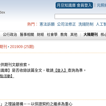
月旦知識庫 會員登入
｜
元照
熱門：
憲法訴願
公司法修正
洗錢防制
人工
公行政治
醫事相關
財經
社會學
教育
其他
大陸期刊
核
期刊
201909 (25期)
供期刊文獻檢索。
庫】是否收錄該篇全文，敬請
【登入】
查詢為準。
點活動】
性」之理論建構－－以保證契約之繼承為重心