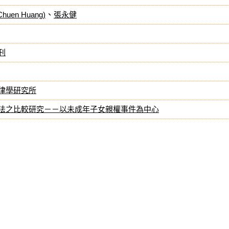
huen Huang)
、
張永健
刊
律學研究所
法之比較研究－－以未成年子女親權事件為中心