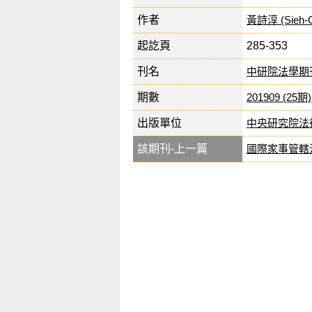
作者
黃詩淳 (Sieh-C
起訖頁
285-353
刊名
中研院法學期
期數
201909 (25期)
出版單位
中央研究院法
該期刊-上一篇
國際家事管轄