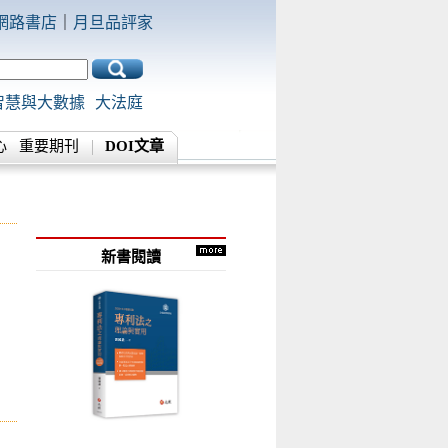
網路書店
｜
月旦品評家
智慧與大數據
大法庭
心
重要期刊
DOI文章
新書閱讀