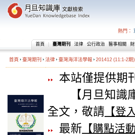
熱門：
首頁
臺灣期刊
法律
公行政治
醫事相關
財
首頁
臺灣期刊
法律
臺灣海洋法學報
201412 (11:1-2期)
本站僅提供期
【月旦知識庫
全文，敬請
【登
最新
【購點活