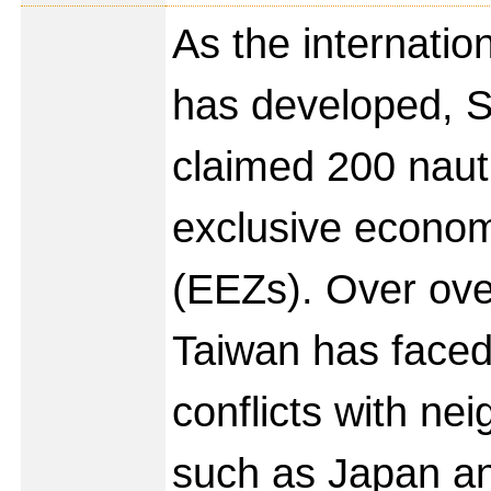
As the internatio
has developed, S
claimed 200 nauti
exclusive econo
(EEZs). Over ove
Taiwan has faced 
conflicts with ne
such as Japan a