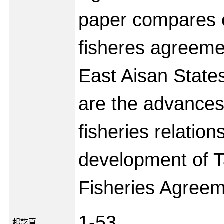
paper compares 
fisheres agreem
East Aisan State
are the advances
fisheries relation
development of 
Fisheries Agreem
1-53
起訖頁