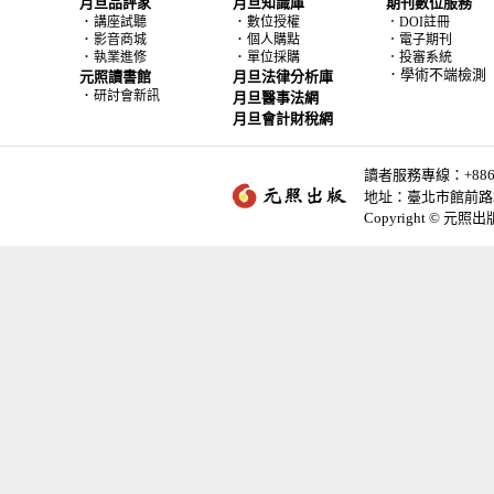
月旦品評家
月旦知識庫
期刊數位服務
．
．
講座試聽
數位授權
．DOI註冊
．
．
影音商城
個人購點
．電子期刊
．
．
執業進修
單位採購
．投審系統
．學術不端檢測
元照讀書館
月旦法律分析庫
．
研討會新訊
月旦醫事法網
月旦會計財稅網
讀者服務專線：+886-2-
地址：臺北市館前路2
Copyright © 元照出