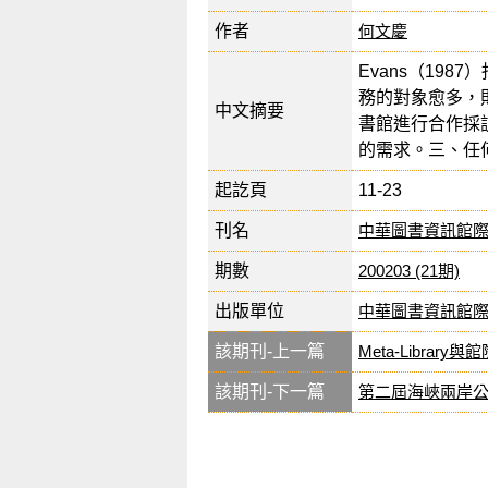
作者
何文慶
Evans（19
務的對象愈多，
中文摘要
書館進行合作採
的需求。三、任
起訖頁
11-23
刊名
中華圖書資訊館
期數
200203 (21期)
出版單位
中華圖書資訊館
該期刊-上一篇
Meta-Librar
該期刊-下一篇
第二屆海峽兩岸