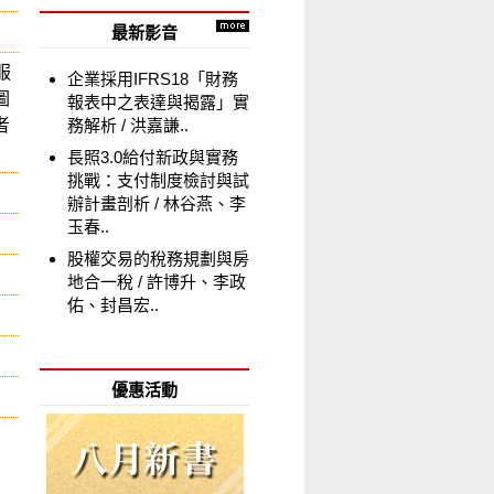
最新影音
服
企業採用IFRS18「財務
圖
報表中之表達與揭露」實
者
務解析
洪嘉謙..
長照3.0給付新政與實務
挑戰：支付制度檢討與試
辦計畫剖析
林谷燕、李
玉春..
股權交易的稅務規劃與房
地合一稅
許博升、李政
佑、封昌宏..
優惠活動