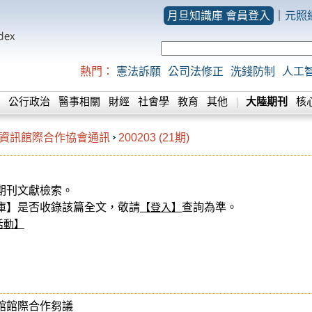
月旦知識庫 會員登入
｜
元照
熱門：
憲法訴願
公司法修正
洗錢防制
人工
公行政治
醫事相關
財經
社會學
教育
其他
大陸期刊
核
資訊館際合作協會通訊
200203 (21期)
期刊文獻檢索。
】是否收錄該篇全文，敬請
【登入】
查詢為準。
活動】
館館際合作芻議