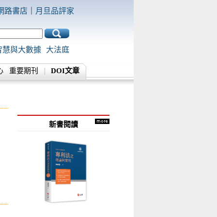
網路書店
｜
月旦品評家
智慧與大數據
大法庭
心
重要期刊
DOI文章
新書閱讀