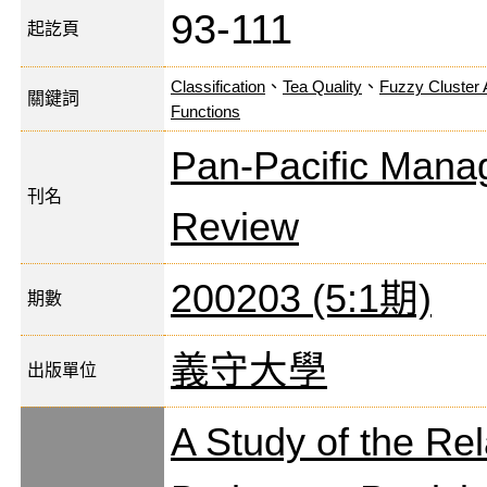
93-111
起訖頁
Classification
、
Tea Quality
、
Fuzzy Cluster 
關鍵詞
Functions
Pan-Pacific Man
刊名
Review
200203 (5:1期)
期數
義守大學
出版單位
A Study of the Re