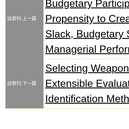
Budgetary Particip
Propensity to Cre
該期刊-上一篇
Slack, Budgetary 
Managerial Perfo
Selecting Weapo
Extensible Evalua
該期刊-下一篇
Identification Met