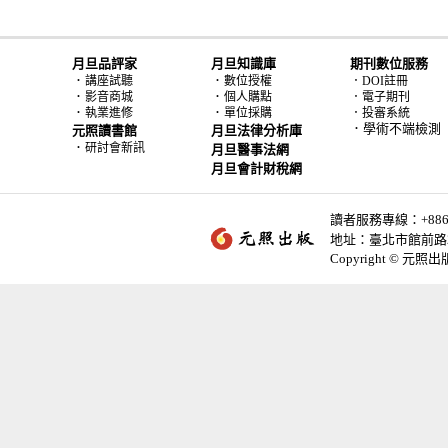
月旦品評家
月旦知識庫
期刊數位服務
．
．
講座試聽
數位授權
．DOI註冊
．
．
影音商城
個人購點
．電子期刊
．
．
執業進修
單位採購
．投審系統
．學術不端檢測
元照讀書館
月旦法律分析庫
．
研討會新訊
月旦醫事法網
月旦會計財稅網
讀者服務專線：+886-2-
地址：臺北市館前路2
Copyright © 元照出