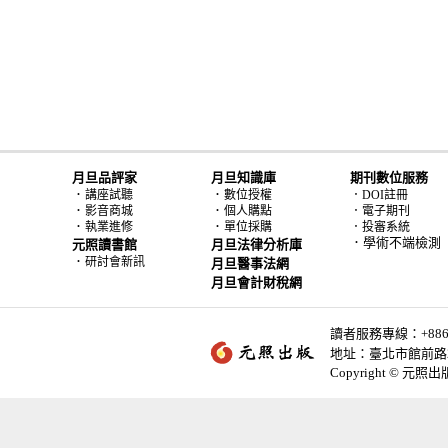
月旦品評家
月旦知識庫
期刊數位服務
．
．
講座試聽
數位授權
．DOI註冊
．
．
影音商城
個人購點
．電子期刊
．
．
執業進修
單位採購
．投審系統
．學術不端檢測
元照讀書館
月旦法律分析庫
．
研討會新訊
月旦醫事法網
月旦會計財稅網
讀者服務專線：+886-2-
地址：臺北市館前路2
Copyright © 元照出