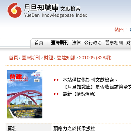
熱門：
首頁
臺灣期刊
法律
公行政治
醫事相關
財
首頁
臺灣期刊
財經
營建知訊
201005 (328期)
本站僅提供期刊文獻檢索。
【月旦知識庫】是否收錄該篇全
最新
【購點活動】
篇名
預應力之於托梁拔柱