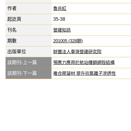
作者
魯兆紅
起訖頁
35-38
刊名
營建知訊
期數
201005 (328期)
出版單位
財團法人臺灣營建研究院
該期刊-上一篇
預應力應用於航站樓鋼網殼結構
該期刊-下一篇
複合膠凝材 提升抗氯離子滲透性