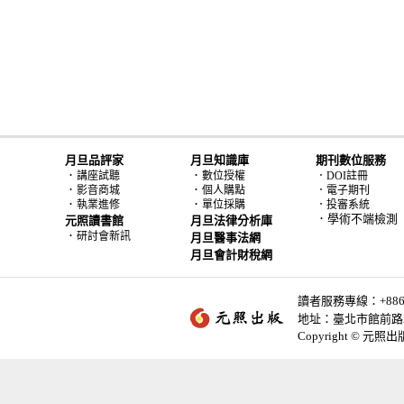
月旦品評家
月旦知識庫
期刊數位服務
．
．
講座試聽
數位授權
．DOI註冊
．
．
影音商城
個人購點
．電子期刊
．
．
執業進修
單位採購
．投審系統
．學術不端檢測
元照讀書館
月旦法律分析庫
．
研討會新訊
月旦醫事法網
月旦會計財稅網
讀者服務專線：+886-2-
地址：臺北市館前路2
Copyright © 元照出