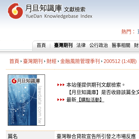
熱門：
首頁
臺灣期刊
法律
公行政治
醫事相關
財
首頁
臺灣期刊
財經
金融風險管理季刊
200512 (1:4期)
本站僅提供期刊文獻檢索。
【月旦知識庫】是否收錄該篇全
最新
【購點活動】
篇名
臺灣聯合貸款宣告所引發之市場反應