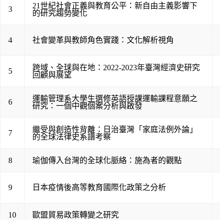
21世紀社會正義與教育公平：新自由主義影響下
3
的研究趨勢變化
4
社會變革與教師角色實踐：文化解析視角
跨域、全球與在地：2022-2023年臺灣經濟史研究
5
回顧與展望
運輸管理系大學生選修英語授課運輸課程意願之
6
研究：一個中觀個案分析與啟發
繼受與創造性背離：日治臺灣「家庭法例外論」
7
的全球法律史系譜考察
8
瑜伽傳入台灣的全球化脈絡：施為者的觀點
9
日本疫情後高等教育國際化政策之分析
10
歐盟貿易政策轉變之研究