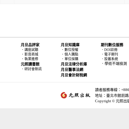
月旦品評家
月旦知識庫
期刊數位服務
．
．
講座試聽
數位授權
．DOI註冊
．
．
影音商城
個人購點
．電子期刊
．
．
執業進修
單位採購
．投審系統
．學術不端檢測
元照讀書館
月旦法律分析庫
．
研討會新訊
月旦醫事法網
月旦會計財稅網
讀者服務專線：+886-2-
地址：臺北市館前路2
Copyright © 元照出