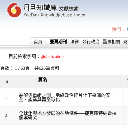
熱門：
首頁
臺灣期刊
法律
公行政治
醫事相關
財
目前檢索字詞：
globalization
頁數： 1 / 63頁｜共626筆資料
篇名
▲
#
▼
裂解與重組之間：地緣政治碎片化下臺灣的安
1
全、產業與再全球化
全球化與地方發展的在地條件──捷克庫特納霍拉
2
個案研究