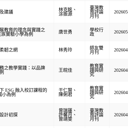
臺灣教
林克銘
、
及建議
育評論
202605
涂振源
月刊
展教育的理念與實踐之
學校行
唐世勇
202605
民族實驗小學為例
政
師友雙
柔韌之網
林秀玲
202604
月刊
教育實
任務之教學實踐：以品牌
王皖佳
踐與研
202604
例
究
教育實
 ESG 融入校訂課程的
干仁賢
、
踐與研
202604
國小為例
陳俐君
究
曾瑞蓮
、
臺灣教
設計初探
許馨月
、
育評論
202604
曾靖雯
月刊