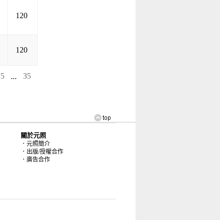
120
120
5
...
35
關於元照
．元照簡介
．出版/授權合作
．廣告合作