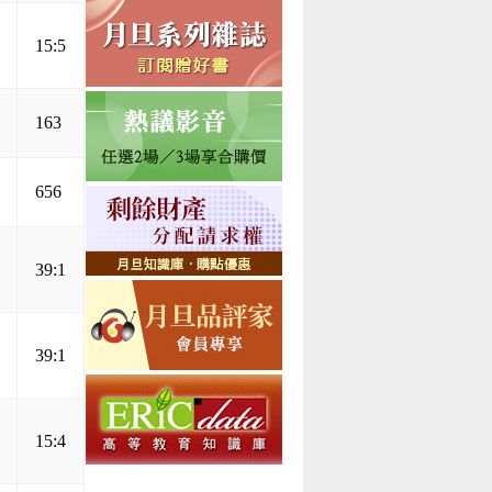
15:5
163
656
39:1
39:1
15:4