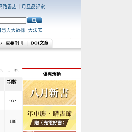
網路書店
｜
月旦品評家
智慧與大數據
大法庭
心
重要期刊
DOI文章
5
...
35
優惠活動
期數
▲
▼
657
188