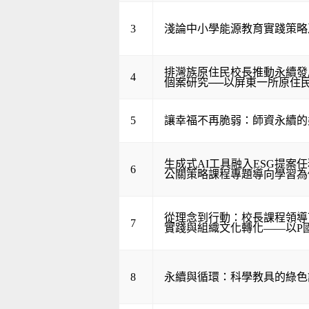
3
淺論中小學能源教育實踐策略
排灣族原住民校長推動永續發
4
個案研究──以屏東一所原住
5
讓幸福不再脆弱：師資永續的
生成式AI工具融入ESG提案
6
公關策略課程專題導向學習為
從理念到行動：校長課程領導下
7
實踐與組織文化轉化——以P
8
永續與循環：科學教具的綠色