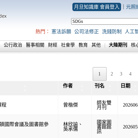
月旦知識庫 會員登入
｜
元照
熱門：
憲法訴願
公司法修正
洗錢防制
人工
公行政治
醫事相關
財經
社會學
教育
其他
大陸期刊
核
1
2
3
4
作者
刊名
日期
▲
▲
▲
▲
▼
▼
▼
▼
師友雙
課程
曾楷傑
202606
月刊
國家圖
斯頓國際會議及圖書館參
林欣諭
、
書館館
202605
吳承儒
訊