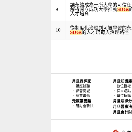
讓永續成為一所大學的可信任
9
解析國立成功大學推動
SDGs
人才培育
從制度化治理到可被學習的永
10
SDGs
的人才培育與治理路徑
月旦品評家
月旦知識庫
．
．
講座試聽
數位授權
．
．
影音商城
個人購點
．
．
執業進修
單位採購
元照讀書館
月旦法律分
．
研討會新訊
月旦醫事法
月旦會計財