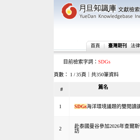
首頁
臺灣期刊
法律
目前檢索字詞：
SDGs
頁數： 1 / 35頁｜共350筆資料
篇名
#
1
SDGs
海洋環境議題的雙閱讀
赴泰國曼谷參加2026年查爾
2
訪