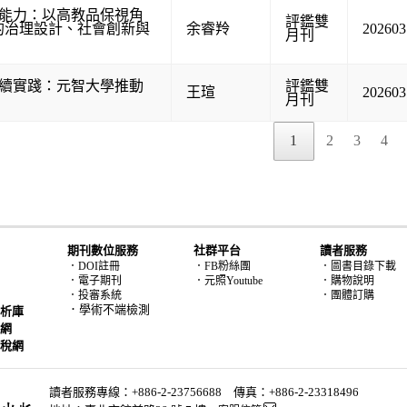
能力：以高教品保視角
評鑑雙
的治理設計、社會創新與
余睿羚
202603
月刊
續實踐：元智大學推動
評鑑雙
王瑄
202603
月刊
1
2
3
4
期刊數位服務
社群平台
讀者服務
．DOI註冊
．FB粉絲團
．圖書目錄下載
．電子期刊
．元照Youtube
．購物說明
．投審系統
．團體訂購
．學術不端檢測
析庫
網
稅網
讀者服務專線：+886-2-23756688 傳真：+886-2-23318496