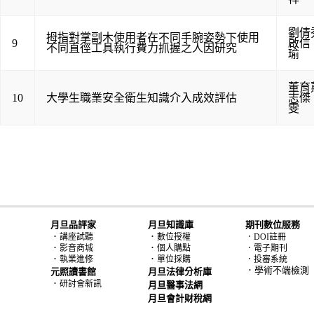
劉倩
拇指對掌副木使用者在不同手腕姿勢下使用
9
啟信
不同直徑工具執行費力抓握之人因研究
瑜
董育
10
大學生職業安全衛生知識介入成效評估
志傑
雯
月旦品評家
月旦知識庫
期刊數位服務
．
．
講座試聽
數位授權
．DOI註冊
．
．
影音商城
個人購點
．電子期刊
．
．
執業進修
單位採購
．投審系統
．學術不端檢測
元照讀書館
月旦法律分析庫
．
研討會新訊
月旦醫事法網
月旦會計財稅網