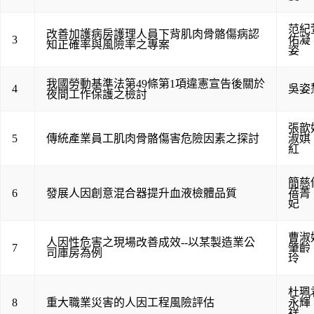
范紀
改善加護病房護理人員下背肌肉骨骼傷病認
3
佑凝
知正確率與風險率之專案
姿
我國勞動基準法第49條第1項違憲宣告後關於
4
吳姿
夜間工作保護之檢討
張歆
5
傳統產業員工肌肉骨骼傷害危險因素之探討
淑娸
紅
簡慈
6
發展人因創意混合器提升血液檢體品質
蓓菁
妃
曹淑
人因性危害之現場改善成效--以某製造業公
7
肇齡
司庫房為例
玲
杜珮
8
重大職業災害的人因工程風險評估
永輝
祥