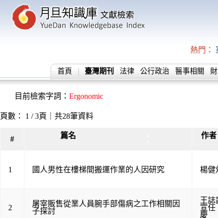
熱門：
首頁
臺灣期刊
法律
公行政治
醫事相關
財
目前檢索字詞：
Ergonomic
頁數： 1 / 3頁｜共28筆資料
篇名
作者
▲
#
▼
1
國人男性在樓梯間搬運作業的人因研究
楊健
王誌
屠宰販售從業人員腕手部傷病之工作相關因
2
宣任
子探討
慶