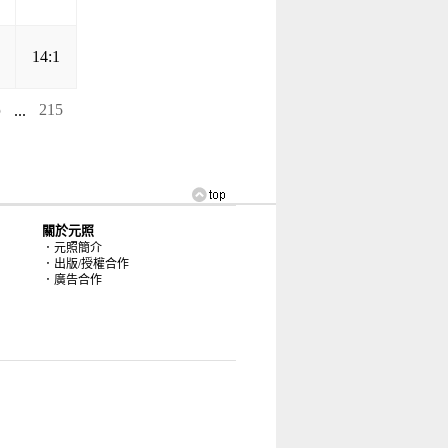
14:1
5
...
215
關於元照
．元照簡介
．出版/授權合作
．廣告合作