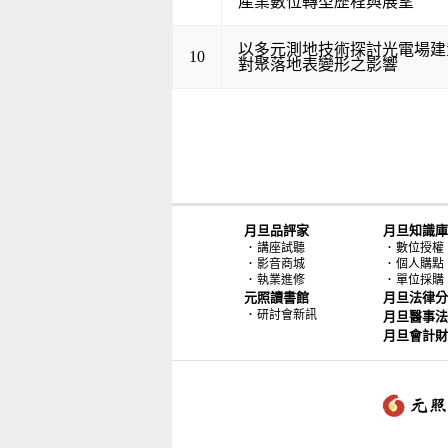
產業數位轉型歷程與展望
以多元測地技術探討光電場建
10
對聚落地表變形之影響
月旦品評家
月旦知識庫
．
．
講座試聽
數位授權
．
．
影音商城
個人購點
．
．
執業進修
單位採購
元照讀書館
月旦法律分
．
研討會新訊
月旦醫事法
月旦會計財