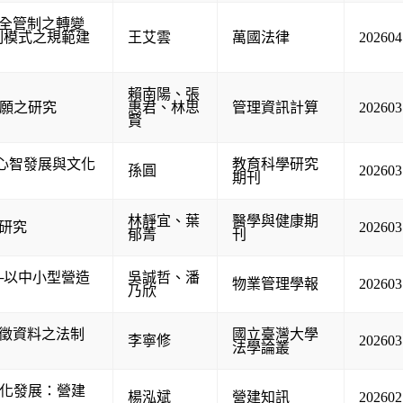
全管制之轉變
制模式之規範建
王艾雲
萬國法律
202604
賴南陽
、
張
意願之研究
惠君
、
林思
管理資訊計算
202603
賢
童心智發展與文化
教育科學研究
孫圓
202603
期刊
林靜宜
、
葉
醫學與健康期
研究
202603
郁菁
刊
─以中小型營造
吳誠哲
、
潘
物業管理學報
202603
乃欣
徵資料之法制
國立臺灣大學
李寧修
202603
法學論叢
械化發展：營建
楊泓斌
營建知訊
202602