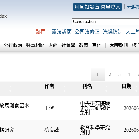
月旦知識庫 會員登入
｜
元照
熱門：
憲法訴願
公司法修正
洗錢防制
人工
公行政治
醫事相關
財經
社會學
教育
其他
大陸期刊
核
1
2
3
4
作者
刊名
日期
▲
▲
▲
▲
▼
▼
▼
▼
中央研究院歷
放馬灘秦墓木
王澤
史語言研究所
202606
集刊
教育科學研究
構研究
孫良誠
202606
期刊