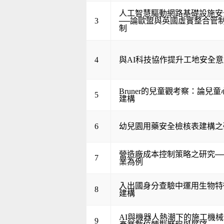
人工智慧驅動網路基礎設施安
3
──論歐盟與英國虛實整合管
制
4
與AI科技協作提升工地安全
Bruner的兒童觀考察：論兒
5
建構
6
幼兒園用藥安全檢核表建構之
營造廠成本控制策略之研究─
7
業為例
入出國身分查驗中運用生物特
8
建構
AI與機器人熱潮下的施工機
9