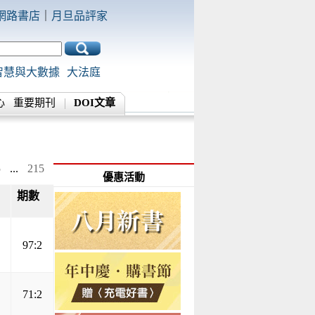
網路書店
｜
月旦品評家
智慧與大數據
大法庭
心
重要期刊
DOI文章
5
...
215
優惠活動
期數
▲
▼
97:2
71:2