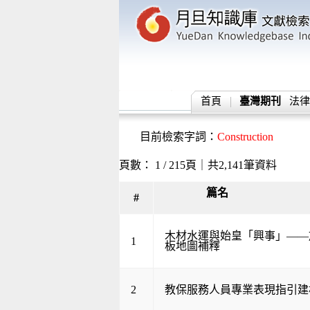
首頁
臺灣期刊
法律
目前檢索字詞：
Construction
頁數： 1 / 215頁｜共2,141筆資料
篇名
#
木材水運與始皇「興事」——
1
板地圖補釋
2
教保服務人員專業表現指引建