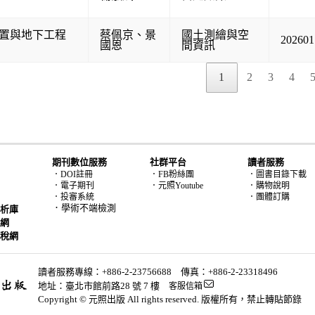
置與地下工程
蔡佩京
、
景
國土測繪與空
202601
國恩
間資訊
1
2
3
4
期刊數位服務
社群平台
讀者服務
．DOI註冊
．FB粉絲團
．圖書目錄下載
．電子期刊
．元照Youtube
．購物說明
．投審系統
．團體訂購
．學術不端檢測
析庫
網
稅網
讀者服務專線：+886-2-23756688 傳真：+886-2-23318496
地址：臺北市館前路28 號 7 樓
客服信箱
Copyright © 元照出版 All rights reserved. 版權所有，禁止轉貼節錄