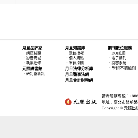
月旦品評家
月旦知識庫
期刊數位服務
．
．
講座試聽
數位授權
．DOI註冊
．
．
影音商城
個人購點
．電子期刊
．
．
執業進修
單位採購
．投審系統
．學術不端檢測
元照讀書館
月旦法律分析庫
．
研討會新訊
月旦醫事法網
月旦會計財稅網
讀者服務專線：+886-2-
地址：臺北市館前路2
Copyright © 元照出