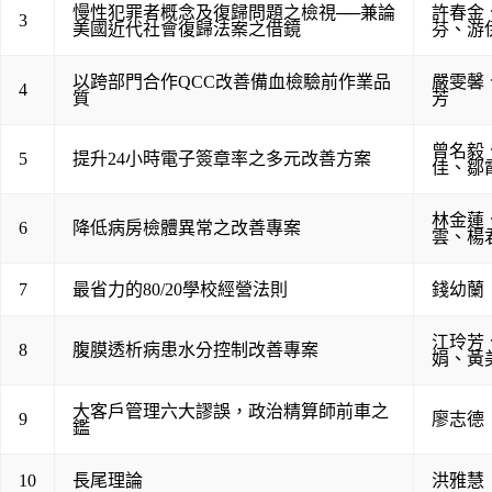
慢性犯罪者概念及復歸問題之檢視──兼論
許春金
3
美國近代社會復歸法案之借鏡
芬
、
游
以跨部門合作QCC改善備血檢驗前作業品
嚴雯馨
4
質
芳
曾名毅
5
提升24小時電子簽章率之多元改善方案
佳
、
鄒
林金蓮
6
降低病房檢體異常之改善專案
雲
、
楊
7
最省力的80/20學校經營法則
錢幼蘭
江玲芳
8
腹膜透析病患水分控制改善專案
娟
、
黃
大客戶管理六大謬誤，政治精算師前車之
9
廖志德
鑑
10
長尾理論
洪雅慧