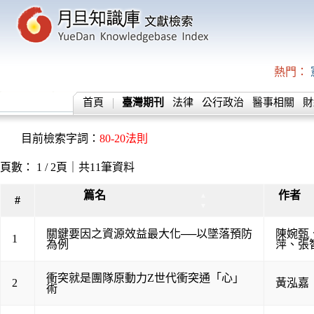
熱門：
首頁
臺灣期刊
法律
公行政治
醫事相關
財
目前檢索字詞：
80-20法則
頁數： 1 / 2頁｜共11筆資料
篇名
作者
▲
#
▼
關鍵要因之資源效益最大化──以墜落預防
陳婉甄
1
為例
萍
、
張
衝突就是團隊原動力Z世代衝突通「心」
2
黃泓嘉
術