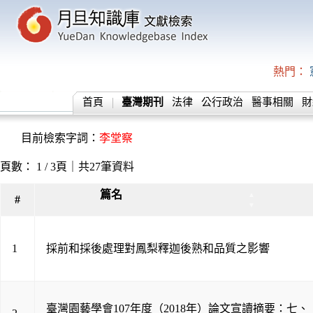
熱門：
首頁
臺灣期刊
法律
公行政治
醫事相關
財
目前檢索字詞：
李堂察
頁數： 1 / 3頁｜共27筆資料
篇名
▲
#
▼
1
採前和採後處理對鳳梨釋迦後熟和品質之影響
臺灣園藝學會107年度（2018年）論文宣讀摘要：七、