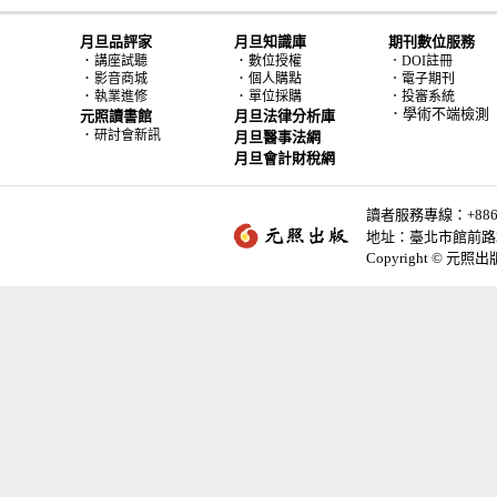
月旦品評家
月旦知識庫
期刊數位服務
．
．
講座試聽
數位授權
．DOI註冊
．
．
影音商城
個人購點
．電子期刊
．
．
執業進修
單位採購
．投審系統
．學術不端檢測
元照讀書館
月旦法律分析庫
．
研討會新訊
月旦醫事法網
月旦會計財稅網
讀者服務專線：+886-2-
地址：臺北市館前路2
Copyright © 元照出