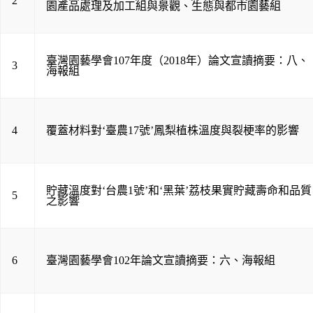
2
園產品處理及加工組與景觀、生態與都市園藝組
臺灣園藝學會107年度（2018年）論文宣讀摘要：八、
3
海報組
4
覆蓋材料對‘臺農17號’鳳梨植株溫度與裂梗率的影響
貯藏溫度對‘台農1號’和‘黑葉’荔枝果實貯藏壽命和品質
5
之影響
6
臺灣園藝學會102年論文宣讀摘要：六、海報組