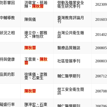
防影響因
洪敬宜
、
蔡瀚
勞動及職業安全
202309
輝
、
陳秋蓉
衛生研究季刊
中輔導教
臺灣教育評論月
陳佩儀
201603
刊
狀況之相
邊立中
、
鄭雅
台灣公共衛生雜
201402
文
、
陳怡欣
誌
陳秋蓉
醫療品質雜誌
200805
持與健康
王雲東
、
陳秋
社區發展季刊
200803
蓉
品質的影
徐愫儀
、
塗雅
輔仁醫學期刊
200712
雯
、
石東生
勞工安全衛生簡
陳秋蓉
200708
訊
礙盛行率
陳濘宏
、
石東
輔仁醫學期刊
200706