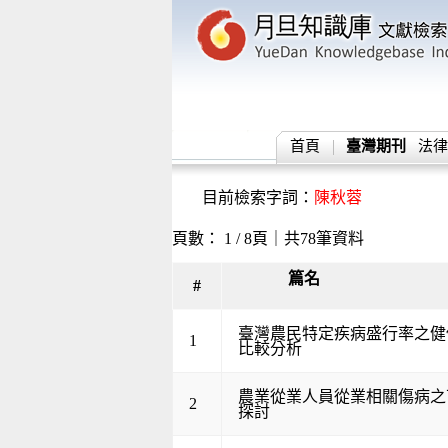
首頁
臺灣期刊
法律
目前檢索字詞：
陳秋蓉
頁數： 1 / 8頁｜共78筆資料
篇名
#
臺灣農民特定疾病盛行率之健
1
比較分析
農業從業人員從業相關傷病之
2
探討