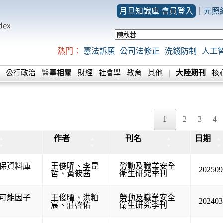
月旦知識庫 會員登入
｜
元照
熱門：
憲法訴願
公司法修正
洗錢防制
人工
公行政治
醫事相關
財經
社會學
教育
其他
大陸期刊
核
1
2
3
4
作者
刊名
日期
▲
▲
▲
▲
▼
▼
▼
▼
保資料庫
王俊曜
、
李昆
勞動及職業安全
202509
哲
、
黃筱茜
衛生研究季刊
可能因子
王俊曜
、
洪粕
勞動及職業安全
202403
宸
、
莊啓佑
衛生研究季刊