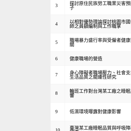
探討原住民族勞工職業災害預
3
子
以相對優勢理論探討桃園市國
4
師之員額編制與工作職掌
職場暴力盛行率與受僱者健康
5
關
6
健康職場的營造
身心障礙者職場壓力、社會支
7
生活品質之關連性研究
輪班工作對台灣某工廠之睡眠
8
響
9
低濕環境曝露對健康影響
臺灣某工廠睡眠品質與呼吸障
10