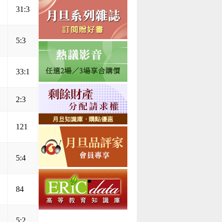
31:3
5:3
33:1
2:3
121
5:4
84
5:2