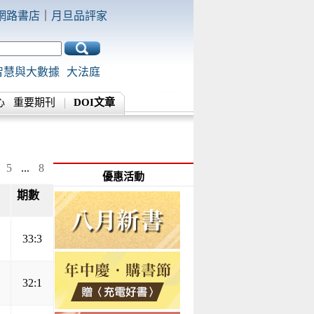
網路書店
｜
月旦品評家
智慧與大數據
大法庭
心
重要期刊
DOI文章
5
...
8
優惠活動
期數
▲
▼
33:3
32:1