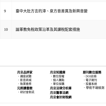
9
臺中大肚方言的漳、泉方音差異及新興音變
10
論軍教免稅政策沿革及其課稅配套措施
月旦品評家
月旦知識庫
期刊數位服務
．
．
講座試聽
數位授權
．DOI註冊
．
．
影音商城
個人購點
．電子期刊
．
．
執業進修
單位採購
．投審系統
．學術不端檢測
元照讀書館
月旦法律分析庫
．
研討會新訊
月旦醫事法網
月旦會計財稅網