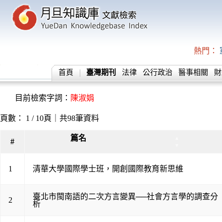
熱門：
首頁
臺灣期刊
法律
公行政治
醫事相關
財
目前檢索字詞：
陳淑娟
頁數： 1 / 10頁｜共98筆資料
篇名
▲
#
▼
1
清華大學國際學士班，開創國際教育新思維
臺北市閩南語的二次方言變異──社會方言學的調查分
2
析