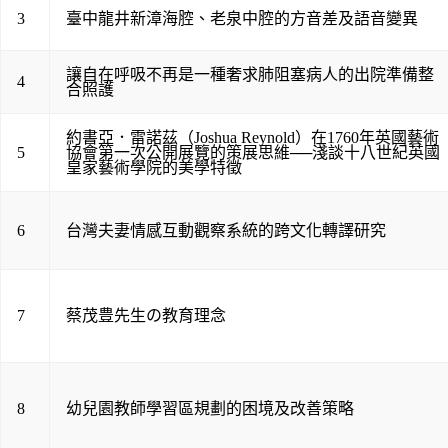
3
臺中龍井新漳海腔、老泉中腔的方音差及語音變異
讓自在呼吸不再是一種奢求肺阻塞病人的出院準備整
4
合照護
約書亞．雷諾茲（Joshua Reynold）在1760年英國藝術
5
協會第一次公開展覽的策展思維──淺談十八世紀英國
皇家藝術學院的美學特徵
6
台灣夫妻情感互動觀察系統的跨文化轉譯研究
7
蔡茂豊先生の教育理念
8
幼兒園教師學習區規劃的困境及改善策略