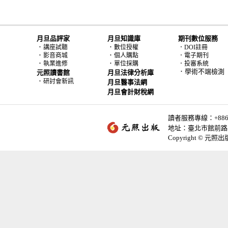
月旦品評家
月旦知識庫
期刊數位服務
．
．
講座試聽
數位授權
．DOI註冊
．
．
影音商城
個人購點
．電子期刊
．
．
執業進修
單位採購
．投審系統
．學術不端檢測
元照讀書館
月旦法律分析庫
．
研討會新訊
月旦醫事法網
月旦會計財稅網
讀者服務專線：+886-2-
地址：臺北市館前路2
Copyright © 元照出