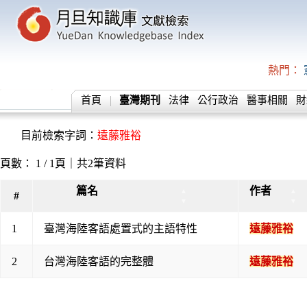
熱門：
首頁
臺灣期刊
法律
公行政治
醫事相關
財
目前檢索字詞：
遠藤雅裕
頁數： 1 / 1頁｜共2筆資料
篇名
作者
▲
▲
#
▼
▼
1
臺灣海陸客語處置式的主語特性
遠藤雅裕
2
台灣海陸客語的完整體
遠藤雅裕