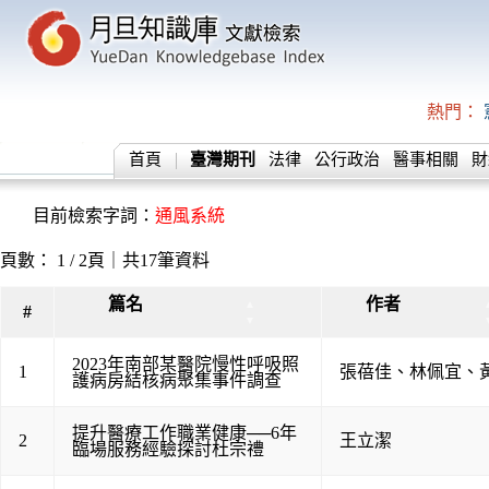
熱門：
首頁
臺灣期刊
法律
公行政治
醫事相關
財
目前檢索字詞：
通風系統
頁數： 1 / 2頁｜共17筆資料
篇名
作者
▲
#
▼
2023年南部某醫院慢性呼吸照
1
張蓓佳
、
林佩宜
、
護病房結核病聚集事件調查
提升醫療工作職業健康──6年
2
王立潔
臨場服務經驗探討杜宗禮