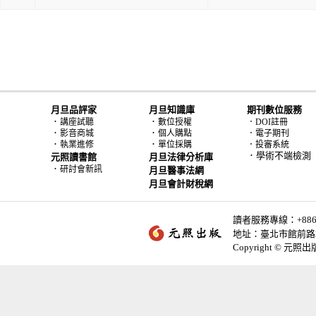
月旦品評家
月旦知識庫
期刊數位服務
．
．
講座試聽
數位授權
．DOI註冊
．
．
影音商城
個人購點
．電子期刊
．
．
執業進修
單位採購
．投審系統
．學術不端檢測
元照讀書館
月旦法律分析庫
．
研討會新訊
月旦醫事法網
月旦會計財稅網
讀者服務專線：+886-2-
地址：臺北市館前路2
Copyright © 元照出