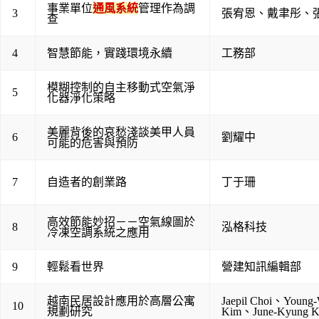
事業單位
通風系統
管理作為調
3
張宥恩
、
戴聿彤
、
查
4
智慧節能，實踐環境永續
工務部
模糊控制的自主移動式空氣淨
5
化器淨化策略
美麗背後的哀愁淺談美甲人員
6
劉耀中
可能的危害與預防
7
自造者的創業路
丁于珊
高效節能妙招－－空氣線圖於
8
泓格科技
冷凍空調系統之應用
9
輕鬆看世界
營建知訊編輯部
越南民居設計應用於高層公寓
Jaepil Choi
、
Young
10
規劃研究
Kim
、
June-Kyung 