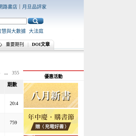
網路書店
｜
月旦品評家
智慧與大數據
大法庭
心
重要期刊
DOI文章
5
...
355
優惠活動
期數
▲
▼
20:4
759