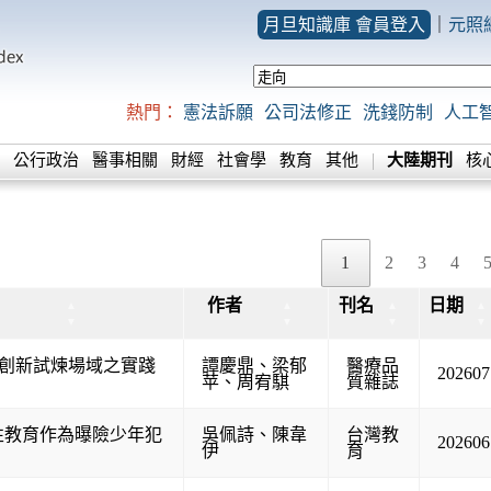
月旦知識庫 會員登入
｜
元照
熱門：
憲法訴願
公司法修正
洗錢防制
人工
公行政治
醫事相關
財經
社會學
教育
其他
大陸期刊
核
1
2
3
4
作者
刊名
日期
▲
▲
▲
▲
▼
▼
▼
▼
創新試煉場域之實踐
譚慶鼎
、
梁郁
醫療品
202607
苹
、
周宥騏
質雜誌
性教育作為曝險少年犯
吳佩詩
、
陳韋
台灣教
202606
伊
育