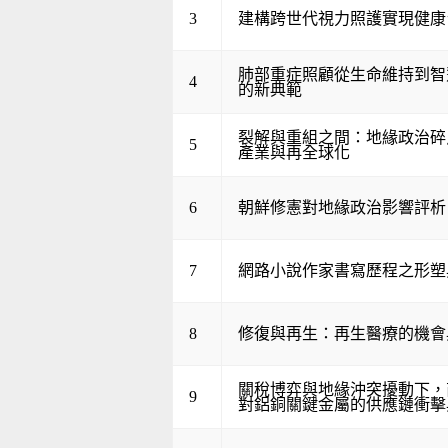
3
建構跨世代視力照護實現健康
肺部重症照顧從生命維持到智
4
的新典範
裂解與重組之間：地緣政治碎
5
產業與再全球化
6
朝鮮修憲對地緣政治影響評析
7
網路小說作家書寫歷程之形塑
8
修復與再生：再生醫療的機會
關稅博弈與地緣沖突擾動下，
9
對鋁銅關鍵金屬的供應鏈衝擊