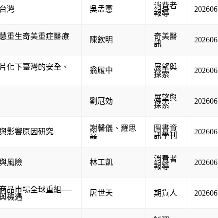
消費者
台灣
吳孟憲
202606
報導
慧重生奇美重症醫療
奇美醫
陳欽明
202606
訊
片化下臺灣的安全、
展望與
翁履中
202606
探索
展望與
劉冠効
202606
探索
謝馨儀
、
羅思
圖書資
與影響原因研究
202606
嘉
訊學刊
消費者
與風險
林工凱
202606
報導
商品市場全球重組──
屠世天
期貨人
202606
與機遇