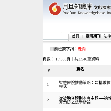
首頁
臺灣期刊
法律
目前檢索字詞：
走向
頁數： 1 / 355頁｜共3,546筆資料
篇名
#
智慧醫院推動策略：建構數位
1
模式
從被動客體到本真主體──適
2
罪預防之法學析論