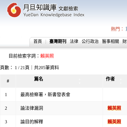
熱門：
首頁
臺灣期刊
法律
公行政治
醫事相關
財
目前檢索字詞：
賴英照
頁數： 1 / 21頁｜共205筆資料
篇名
作者
▲
▲
#
▼
▼
1
最高檢察署，新書發表會
2
論法律漏洞
賴英照
3
論目的解釋
賴英照