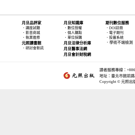
月旦品評家
月旦知識庫
期刊數位服務
．
．
講座試聽
數位授權
．DOI註冊
．
．
影音商城
個人購點
．電子期刊
．
．
執業進修
單位採購
．投審系統
．學術不端檢測
元照讀書館
月旦法律分析庫
．
研討會新訊
月旦醫事法網
月旦會計財稅網
讀者服務專線：+886-2-
地址：臺北市館前路2
Copyright © 元照出