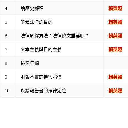
4
論歷史解釋
賴英照
5
解釋法律的目的
賴英照
6
法律解釋方法：法律條文重要嗎？
賴英照
7
文本主義與目的主義
賴英照
8
檢影集錦
9
財報不實的損害賠償
賴英照
10
永續報告書的法律定位
賴英照