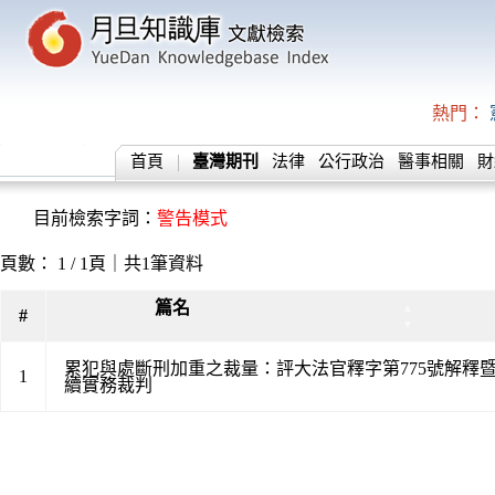
熱門：
首頁
臺灣期刊
法律
公行政治
醫事相關
財
目前檢索字詞：
警告模式
頁數： 1 / 1頁｜共1筆資料
篇名
▲
#
▼
累犯與處斷刑加重之裁量：評大法官釋字第775號解釋
1
續實務裁判