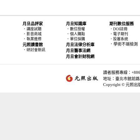
月旦品評家
月旦知識庫
期刊數位服務
．
．
講座試聽
數位授權
．DOI註冊
．
．
影音商城
個人購點
．電子期刊
．
．
執業進修
單位採購
．投審系統
．學術不端檢測
元照讀書館
月旦法律分析庫
．
研討會新訊
月旦醫事法網
月旦會計財稅網
讀者服務專線：+886-2-
地址：臺北市館前路2
Copyright © 元照出