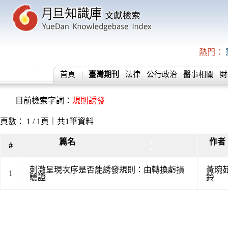
熱門：
首頁
臺灣期刊
法律
公行政治
醫事相關
財
目前檢索字詞：
規則誘發
頁數： 1 / 1頁｜共1筆資料
篇名
作者
▲
#
▼
刺激呈現次序是否能誘發規則：由轉換虧損
黃琬
1
驗證
鈴