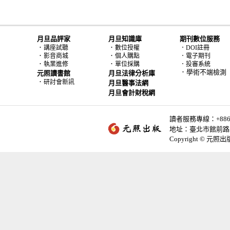
月旦品評家
月旦知識庫
期刊數位服務
．
．
講座試聽
數位授權
．DOI註冊
．
．
影音商城
個人購點
．電子期刊
．
．
執業進修
單位採購
．投審系統
．學術不端檢測
元照讀書館
月旦法律分析庫
．
研討會新訊
月旦醫事法網
月旦會計財稅網
讀者服務專線：+886-2-
地址：臺北市館前路2
Copyright © 元照出