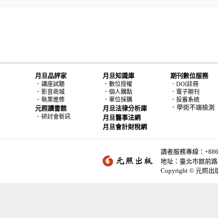
月旦品評家
月旦知識庫
期刊數位服務
．
．
講座試聽
數位授權
．DOI註冊
．
．
影音商城
個人購點
．電子期刊
．
．
執業進修
單位採購
．投審系統
．學術不端檢測
元照讀書館
月旦法律分析庫
．
研討會新訊
月旦醫事法網
月旦會計財稅網
讀者服務專線：+886-2-
地址：臺北市館前路2
Copyright © 元照出