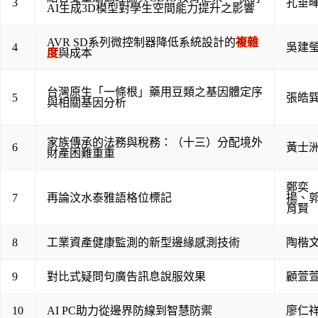
3
孔垂
AI生成3D模型對學生空間能力提升之影響
AVR SD系列微控制器降低系統設計的
複雜
4
吳建
度
與成本
台灣原生「一條根」藥用豆類之基因體定序
5
張皓
與相關基因分析
家族傳承的法務與稅務：（十三）分配境外
6
黃士
財產困難重重
鄭奕
7
再論汶水泰雅語格位標記
揚
、
育賢
8
工業資產健康監測的新型邊緣感測技術
陶楷
9
對比式疑問句廣告訊息說服效果
顧萱
10
AI PC助力從邊界防線到智慧防禦
廖仁