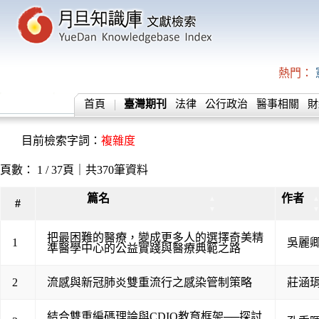
熱門：
首頁
臺灣期刊
法律
公行政治
醫事相關
財
目前檢索字詞：
複雜度
頁數： 1 / 37頁｜共370筆資料
篇名
作者
▲
#
▼
把最困難的醫療，變成更多人的選擇奇美精
1
吳麗
準醫學中心的公益實踐與醫療典範之路
2
流感與新冠肺炎雙重流行之感染管制策略
莊涵
結合雙重編碼理論與CDIO教育框架──探討